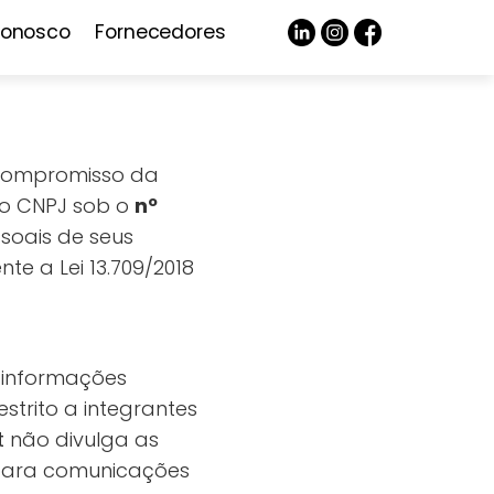
Conosco
Fornecedores
o compromisso da
 no CNPJ sob o
nº
soais de seus
e a Lei 13.709/2018
s informações
strito a integrantes
t
não divulga as
 para comunicações