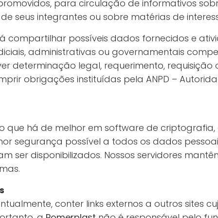
 promovidos, para circulação de informativos sobr
de seus integrantes ou sobre matérias de interess
 compartilhar possíveis dados fornecidos e ativ
iciais, administrativas ou governamentais comp
er determinação legal, requerimento, requisição o
rir obrigações instituídas pela ANPD – Autorida
a o que há de melhor em software de criptografia,
hor segurança possível a todos os dados pessoa
m ser disponibilizados. Nossos servidores mantê
emas.
s
ntualmente, conter links externos a outros sites 
Portanto, a
Pomerplast
não é responsável pelo fu