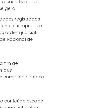
e suas atividades,
e geral.
idades registradas
etentes, sempre que
u ordem judicial,
de Nacional de
 a fim de
is que
m completo controle
cujo conteúdo escape
ncionamento interno