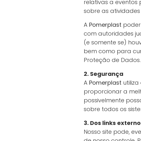
relativas a eventos
sobre as atividades 
A
Pomerplast
poderá
com autoridades jud
(e somente se) houv
bem como para cump
Proteção de Dados.
2. Segurança
A
Pomerplast
utiliz
proporcionar a mel
possivelmente possa
sobre todos os sist
3. Dos links externo
Nosso site pode, eve
de nosso controle. 