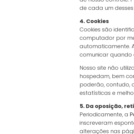
de cada um desses 
4. Cookies
Cookies são identif
computador por mei
automaticamente. A 
comunicar quando d
Nosso site não util
hospedam, bem como
poderão, contudo, c
estatísticas e melh
5. Da oposição, re
Periodicamente, a
P
inscreveram espont
alterações nas pági