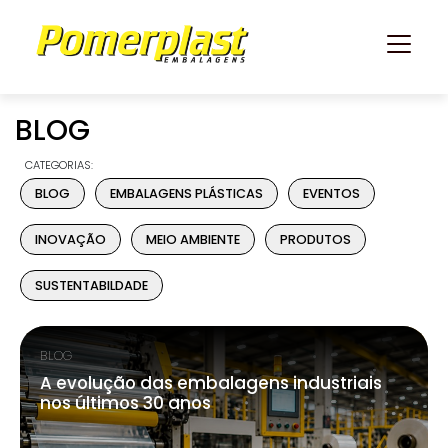
BLOG
CATEGORIAS:
BLOG
EMBALAGENS PLÁSTICAS
EVENTOS
INOVAÇÃO
MEIO AMBIENTE
PRODUTOS
SUSTENTABILDADE
BLOG
A evolução das embalagens industriais
nos últimos 30 anos