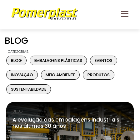
BLOG
CATEGORIAS:
BLOG
EMBALAGENS PLÁSTICAS
EVENTOS
INOVAÇÃO
MEIO AMBIENTE
PRODUTOS
SUSTENTABILDADE
BLOG
A evolução das embalagens industriais
nos últimos 30 anos