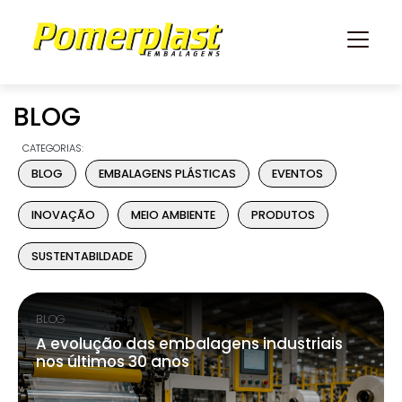
BLOG
CATEGORIAS:
BLOG
EMBALAGENS PLÁSTICAS
EVENTOS
INOVAÇÃO
MEIO AMBIENTE
PRODUTOS
SUSTENTABILDADE
BLOG
A evolução das embalagens industriais
nos últimos 30 anos