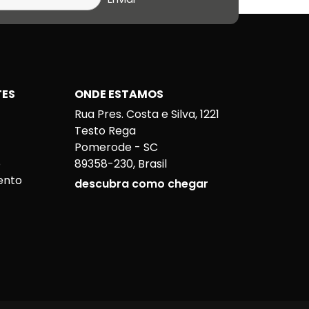
TES
ONDE ESTAMOS
Rua Pres. Costa e Silva, 1221
o
Testo Rega
Pomerode - SC
o
89358-230, Brasil
ento
descubra como chegar
a