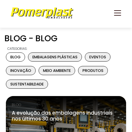
BLOG - BLOG
CATEGORIAS:
BLOG
EMBALAGENS PLÁSTICAS
EVENTOS
INOVAÇÃO
MEIO AMBIENTE
PRODUTOS
SUSTENTABILDADE
BLOG
A evolução das embalagens industriais
nos últimos 30 anos