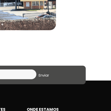
 +
TES
ONDE ESTAMOS