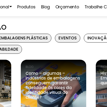
ional
Produtos
Blog
Orçamento
Trabalhe 
ÃO
EMBALAGENS PLÁSTICAS
EVENTOS
INOVAÇ
ABILDADE
BLOG
INO
Como – algumas –
His
indústrias de embalagens
Em
conseguem garantir
qu
fidelidade às cores da
identidade visual do
cliente?