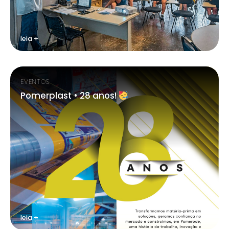
leia +
EVENTOS
Pomerplast • 28 anos!
leia +