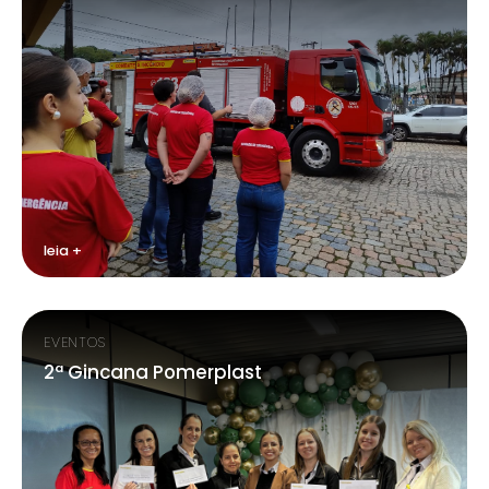
leia +
EVENTOS
2ª Gincana Pomerplast