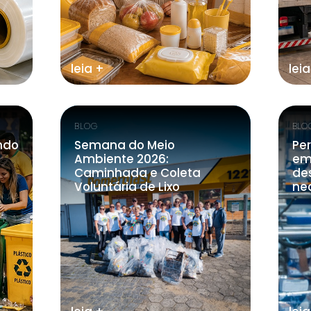
leia +
leia
BLOG
BLO
ndo
Semana do Meio
Pe
Ambiente 2026:
em
Caminhada e Coleta
de
Voluntária de Lixo
ne