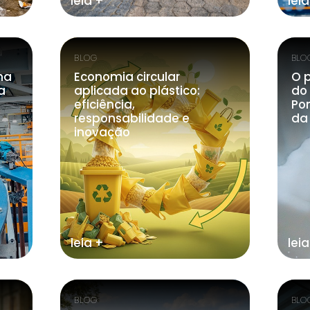
leia +
leia
BLOG
BLO
ha
Economia circular
O 
a
aplicada ao plástico:
do 
eficiência,
Po
responsabilidade e
da
inovação
leia +
leia
BLOG
BLO