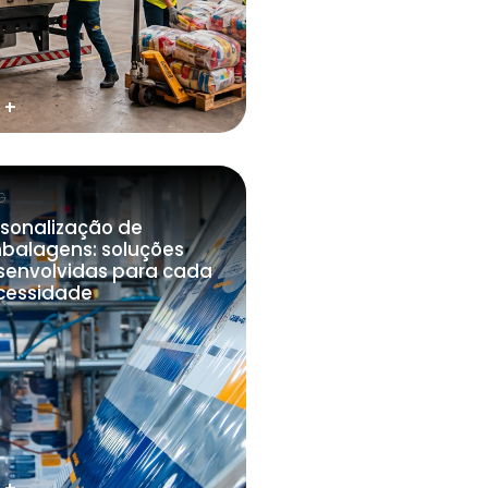
 +
G
rsonalização de
balagens: soluções
senvolvidas para cada
cessidade