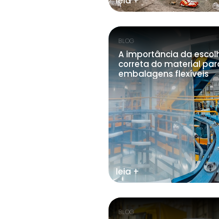
leia +
BLOG
A importância da escol
correta do material par
embalagens flexíveis
leia +
BLOG