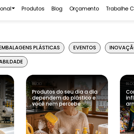
ional
Produtos
Blog
Orçamento
Trabalhe 
EMBALAGENS PLÁSTICAS
EVENTOS
INOVAÇ
ABILDADE
BLOG
BLO
Produtos do seu dia a dia
Co
dependem do plástico e
inf
você nem percebe
ar