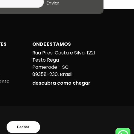
TES
ONDE ESTAMOS
Rua Pres. Costa e Silva, 1221
o
Testo Rega
Pomerode - SC
o
89358-230, Brasil
ento
descubra como chegar
a
Fechar