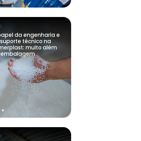
 +
G
papel da engenharia e
suporte técnico na
merplast: muito além
 embalagem
 +
G