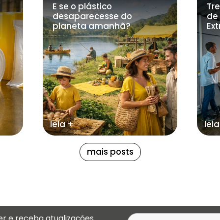
E se o plástico
Tr
desaparecesse do
de 
planeta amanhã?
Ex
leia +
leia
mais posts
er e receba atualizações