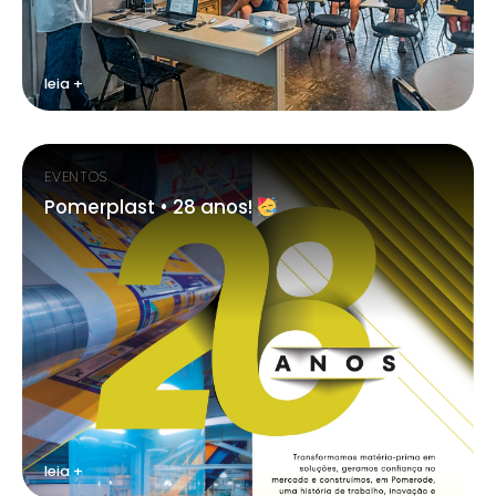
leia +
EVENTOS
Pomerplast • 28 anos!
leia +