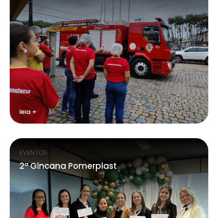
leia +
EVENTOS
2ª Gincana Pomerplast